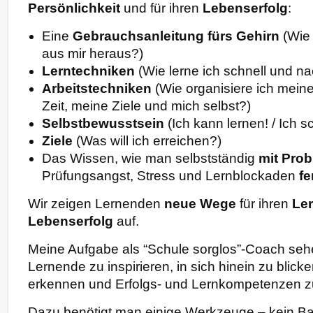
Persönlichkeit
und für ihren
Lebenserfolg
:
Eine
Gebrauchsanleitung
fürs Gehirn
(Wie 
aus mir heraus?)
Lerntechniken
(Wie lerne ich schnell und na
Arbeitstechniken
(Wie organisiere ich mein
Zeit, meine Ziele und mich selbst?)
Selbstbewusstsein
(Ich kann lernen! / Ich s
Ziele
(Was will ich erreichen?)
Das Wissen, wie man selbstständig
mit Pro
Prüfungsangst, Stress und Lernblockaden
fe
Wir zeigen Lernenden
neue Wege
für ihren
Ler
Lebenserfolg
auf.
Meine Aufgabe als “Schule sorglos”-Coach sehe 
Lernende zu inspirieren, in sich hinein zu blicke
erkennen und Erfolgs- und Lernkompetenzen zu 
Dazu benötigt man einige Werkzeuge – kein Ba