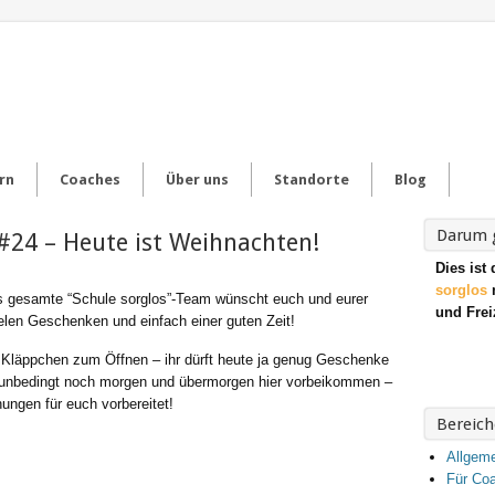
rn
Coaches
Über uns
Standorte
Blog
Darum g
#24 – Heute ist Weihnachten!
Dies ist 
sorglos
m
 gesamte “Schule sorglos”-Team wünscht euch und eurer
und Frei
elen Geschenken und einfach einer guten Zeit!
 Kläppchen zum Öffnen – ihr dürft heute ja genug Geschenke
er unbedingt noch morgen und übermorgen hier vorbeikommen –
ungen für euch vorbereitet!
Bereich
Allgem
Für Co