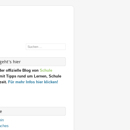
eht’s hier
der offizielle Blog von
Schule
it Tipps rund um Lernen, Schule
zeit.
Für mehr Infos hier klicken!
e
ein
aches