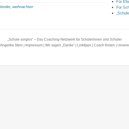
Für Elt
lender
,
weihnachten
Für Sch
„Schule
„Schule sorglos“ – Das Coaching-Netzwerk für Schülerinnen und Schüler
Angelika Stein |
Impressum
|
Wir sagen „Danke“
|
Linktipps
|
Coach finden
|
Unsere