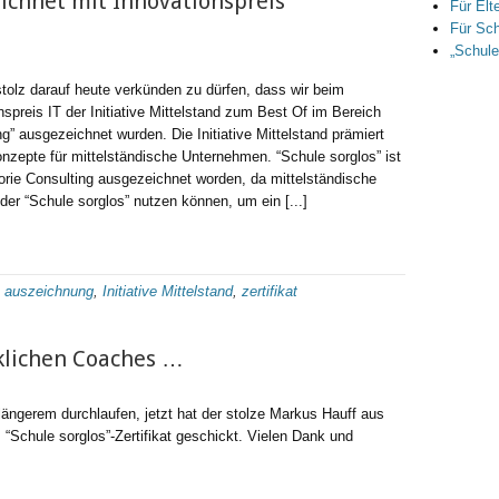
eichnet mit Innovationspreis
Für Elt
Für Sch
„Schule
stolz darauf heute verkünden zu dürfen, dass wir beim
nspreis IT der Initiative Mittelstand zum Best Of im Bereich
ng” ausgezeichnet wurden. Die Initiative Mittelstand prämiert
nzepte für mittelständische Unternehmen. “Schule sorglos” ist
orie Consulting ausgezeichnet worden, da mittelständische
er “Schule sorglos” nutzen können, um ein [...]
:
auszeichnung
,
Initiative Mittelstand
,
zertifikat
cklichen Coaches …
längerem durchlaufen, jetzt hat der stolze Markus Hauff aus
 “Schule sorglos”-Zertifikat geschickt. Vielen Dank und