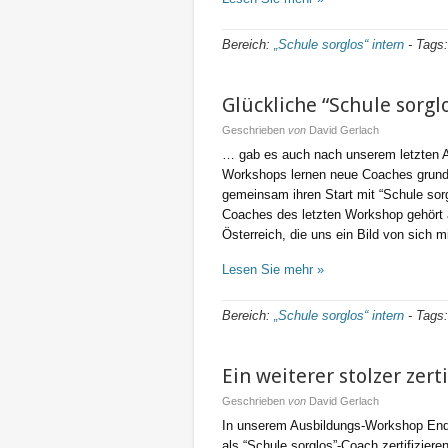
Bereich:
„Schule sorglos“ intern
-
Tags
Glückliche “Schule sorg
Geschrieben
von
David Gerlach
… gab es auch nach unserem letzten A
Workshops lernen neue Coaches grundl
gemeinsam ihren Start mit “Schule sorg
Coaches des letzten Workshop gehört a
Österreich, die uns ein Bild von sich mi
Lesen Sie mehr »
Bereich:
„Schule sorglos“ intern
-
Tags
Ein weiterer stolzer zert
Geschrieben
von
David Gerlach
In unserem Ausbildungs-Workshop Ende
als “Schule sorglos”-Coach zertifizier