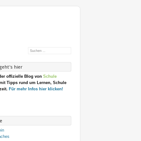
eht’s hier
der offizielle Blog von
Schule
it Tipps rund um Lernen, Schule
zeit.
Für mehr Infos hier klicken!
e
ein
aches