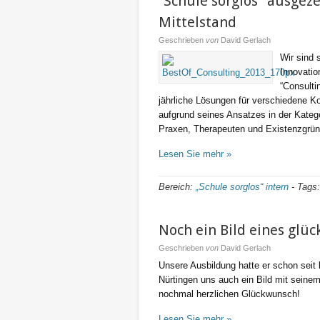
“Schule sorglos” ausgez
Mittelstand
Geschrieben
von
David Gerlach
Wir sind 
Innovatio
“Consulti
jährliche Lösungen für verschiedene Ko
aufgrund seines Ansatzes in der Kateg
Praxen, Therapeuten und Existenzgründ
Lesen Sie mehr »
Bereich:
„Schule sorglos“ intern
-
Tags
Noch ein Bild eines glü
Geschrieben
von
David Gerlach
Unsere Ausbildung hatte er schon seit 
Nürtingen uns auch ein Bild mit seinem
nochmal herzlichen Glückwunsch!
Lesen Sie mehr »