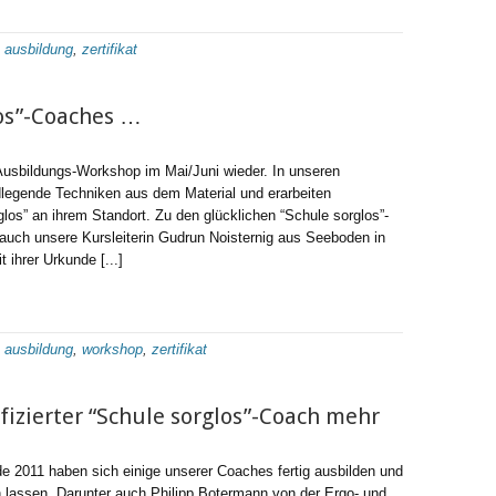
:
ausbildung
,
zertifikat
los”-Coaches …
usbildungs-Workshop im Mai/Juni wieder. In unseren
egende Techniken aus dem Material und erarbeiten
los” an ihrem Standort. Zu den glücklichen “Schule sorglos”-
uch unsere Kursleiterin Gudrun Noisternig aus Seeboden in
t ihrer Urkunde [...]
:
ausbildung
,
workshop
,
zertifikat
ifizierter “Schule sorglos”-Coach mehr
 2011 haben sich einige unserer Coaches fertig ausbilden und
en lassen. Darunter auch Philipp Botermann von der Ergo- und