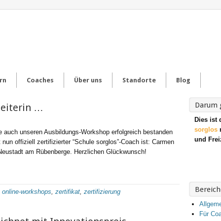
rn
Coaches
Über uns
Standorte
Blog
Darum g
leiterin …
Dies ist 
sorglos
m
e auch unseren Ausbildungs-Workshop erfolgreich bestanden
und Frei
 nun offiziell zertifizierter “Schule sorglos”-Coach ist: Carmen
Neustadt am Rübenberge. Herzlichen Glückwunsch!
Bereich
:
online-workshops
,
zertifikat
,
zertifizierung
Allgem
Für Co