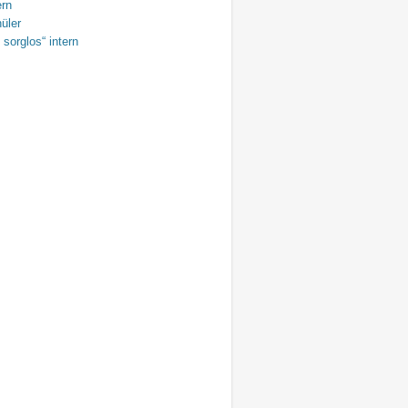
ern
üler
 sorglos“ intern